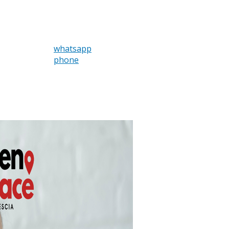
whatsapp
phone